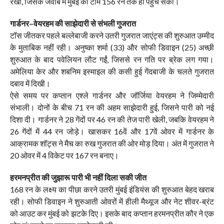
रखा, जिसके जवाब में मुंबई की टीम 156 रन तक ही पहुंच सकी।
गार्डनर–वेयरहम की साझेदारी से संभली गुजरात
टॉस जीतकर पहले बल्लेबाजी करने उतरी गुजरात जाएंट्स की शुरुआत उम्मीद
के मुताबिक नहीं रही। अनुष्का शर्मा (33) और सोफी डिवाइन (25) अच्छी
शुरुआत के बाद पवेलियन लौट गईं, जिससे रन गति पर ब्रेक लग गया।
अमेलिया केर और शबनिम इस्माइल की कसी हुई गेंदबाजी के चलते गुजरात
दबाव में दिखी।
ऐसे समय पर कप्तान एश्ले गार्डनर और जॉर्जिया वेयरहम ने जिम्मेदारी
संभाली। दोनों के बीच 71 रन की अहम साझेदारी हुई, जिसने पारी को नई
दिशा दी। गार्डनर ने 28 गेंदों पर 46 रन की तेज पारी खेली, जबकि वेयरहम ने
26 गेंदों में 44 रन जोड़े। खासकर 16वें और 17वें ओवर में गार्डनर के
आक्रामक शॉट्स ने मैच का रुख गुजरात की ओर मोड़ दिया। अंत में गुजरात ने
20 ओवर में 4 विकेट पर 167 रन बनाए।
हरमनप्रीत की जुझारू पारी भी नहीं दिला सकी जीत
168 रन के लक्ष्य का पीछा करने उतरी मुंबई इंडियंस की शुरुआत बेहद खराब
रही। सोफी डिवाइन ने शुरुआती ओवरों में हीली मैथ्यूज और नेट शीवर-ब्रंट
को आउट कर मुंबई को झटके दिए। इसके बाद कप्तान हरमनप्रीत कौर ने एक