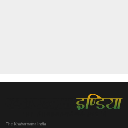
The Khabarnama India