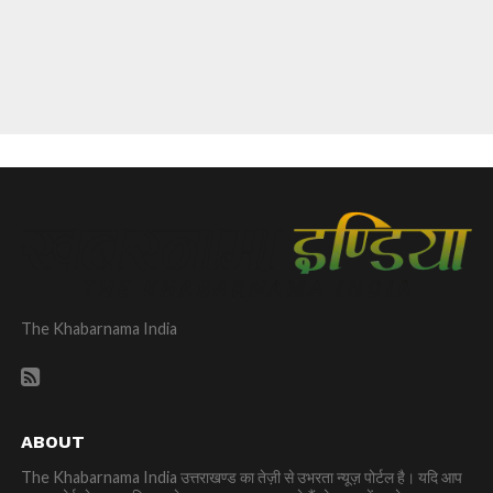
The Khabarnama India
ABOUT
The Khabarnama India उत्तराखण्ड का तेज़ी से उभरता न्यूज़ पोर्टल है। यदि आप