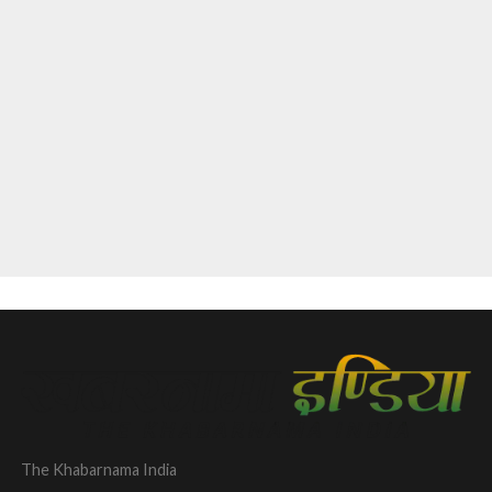
The Khabarnama India