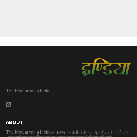
The Khabarnama India
ABOUT
The Khabarnama India उत्तराखण्ड का तेज़ी से उभरता न्यूज़ पोर्टल है। यदि आप