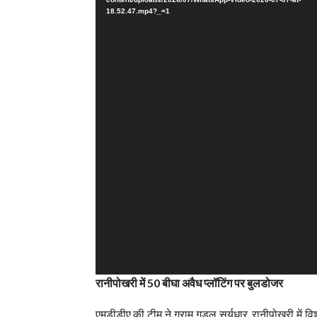
18.52.47.mp4?_=1
रानीपोखरी में 50 बीघा अवैध प्लॉटिंग पर बुलडोजर
एमडीडीए की टीम ने ग्राम गडूल सूर्यधार, रानीपोखरी में 