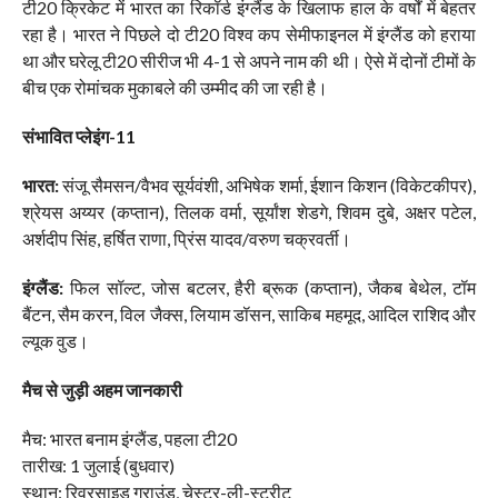
टी20 क्रिकेट में भारत का रिकॉर्ड इंग्लैंड के खिलाफ हाल के वर्षों में बेहतर
रहा है। भारत ने पिछले दो टी20 विश्व कप सेमीफाइनल में इंग्लैंड को हराया
था और घरेलू टी20 सीरीज भी 4-1 से अपने नाम की थी। ऐसे में दोनों टीमों के
बीच एक रोमांचक मुकाबले की उम्मीद की जा रही है।
संभावित प्लेइंग-11
भारत:
संजू सैमसन/वैभव सूर्यवंशी, अभिषेक शर्मा, ईशान किशन (विकेटकीपर),
श्रेयस अय्यर (कप्तान), तिलक वर्मा, सूर्यांश शेडगे, शिवम दुबे, अक्षर पटेल,
अर्शदीप सिंह, हर्षित राणा, प्रिंस यादव/वरुण चक्रवर्ती।
इंग्लैंड:
फिल सॉल्ट, जोस बटलर, हैरी ब्रूक (कप्तान), जैकब बेथेल, टॉम
बैंटन, सैम करन, विल जैक्स, लियाम डॉसन, साकिब महमूद, आदिल राशिद और
ल्यूक वुड।
मैच से जुड़ी अहम जानकारी
मैच: भारत बनाम इंग्लैंड, पहला टी20
तारीख: 1 जुलाई (बुधवार)
स्थान: रिवरसाइड ग्राउंड, चेस्टर-ली-स्ट्रीट