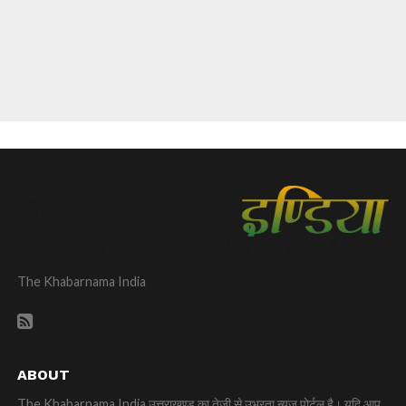
The Khabarnama India
ABOUT
The Khabarnama India उत्तराखण्ड का तेज़ी से उभरता न्यूज़ पोर्टल है। यदि आप