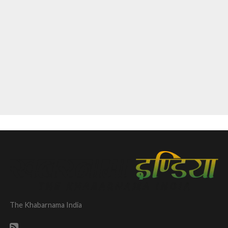
The Khabarnama India