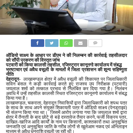
COMMENTS
ऑडियो साक्ष्य के आधार पर डीएम ने की निलम्बन की कार्रवाई; तहसीलदार
को सौंपी प्रकरण की विस्तृत जांच
पटवारी को किया कालसी तहसील, रजिस्ट्रार कानूनगो कार्यालय में संबद्ध
भ्रष्टाचार एवं अवैध वसूली के मामलों में जिला प्रशासन की शून्य सहिष्णुता
नीति
देहरादून-
लाखामण्डल क्षेत्र में अवैध वसूली की शिकायत पर जिलाधिकारी
सविन बंसल ने कड़ी कार्रवाई करते हुए राजस्व उप निरीक्षक (पटवारी)
जयलाल शर्मा को तत्काल प्रभाव से निलंबित कर दिया गया है। निलंबन
अवधि में उन्हें तहसील कालसी स्थित रजिस्ट्रार कानूनगो कार्यालय में संबद्ध
किया गया है।
लाखामण्डल, चकराता, देहरादून निवासियों द्वारा जिलाधिकारी को शपथ पत्र
के साथ के साथ अपने संयुक्त शिकायती पत्र में ऑडियो साक्ष्य (पेनड्राइव)
भी संलग्न किया गया था। जिसमें आरोप लगाया गया कि जयलाल शर्मा द्वारा
क्षेत्र में तैनाती के बाद छोटे से बड़े दस्तावेज तैयार करने, फर्जी विक्रय पत्र,
दाखिल-खारिज आदि कार्यों के नाम पर किसानों, काश्तकारों तथा अनुसूचित
जनजाति एवं अनुसूचित जाति के गरीब लोगों से खुलेआम नकद एवं ऑनलाइन
माध्यम से अवैध धनराशि वसूली जा रही थी।