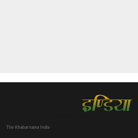
The Khabarnama India