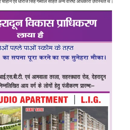
िंह चौहान एवं धीराज सिंह गर्ब्याल सहित अन्य वरिष्ठ अधिकारी उपस्थित थे।