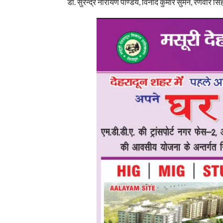
डॉ. सुरेन्द्र नारायण पाण्डेय, विनोद कुमार सुमन, रणवीर स