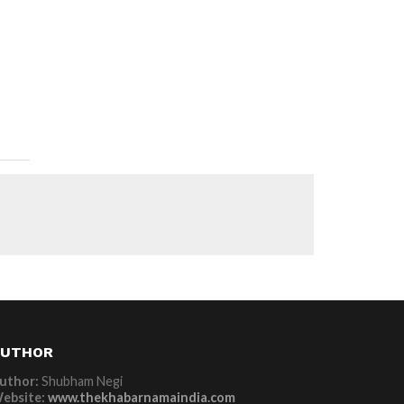
AUTHOR
uthor:
Shubham Negi
ebsite:
www.thekhabarnamaindia.com