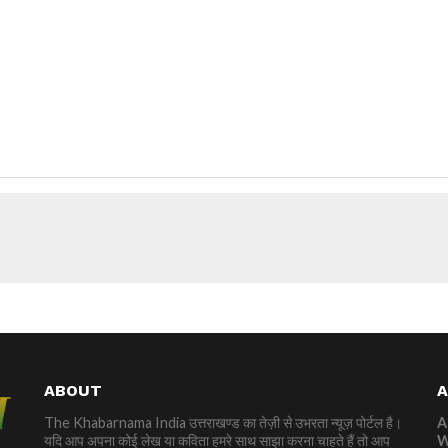
ABOUT
The Khabarnama India उत्तराखण्ड का तेज़ी से उभरता न्यूज़ पोर्टल है।
A
यदि आप अपना कोई लेख या कविता हमरे साथ साझा करना चाहते हैं तो आप
W